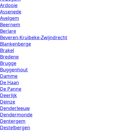
Ardooie
Assenede
Avelgem
Beernem
Berlare
Beveren-Kruibeke-Zwijndrecht
Blankenberge
Brakel
Bredene
Brugge
Buggenhout
Damme
De Haan
De Panne
Deerlijk
Deinze
Denderleeuw
Dendermonde
Dentergem
Destelbergen