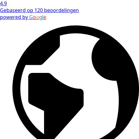
4.9
Gebaseerd op 120 beoordelingen
powered by
G
o
o
g
l
e