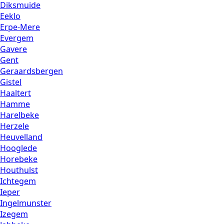
Diksmuide
Eeklo
Erpe-Mere
Evergem
Gavere
Gent
Geraardsbergen
Gistel
Haaltert
Hamme
Harelbeke
Herzele
Heuvelland
Hooglede
Horebeke
Houthulst
Ichtegem
Ieper
Ingelmunster
Izegem