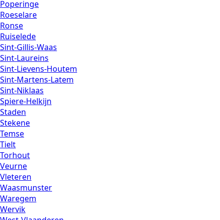
Poperinge
Roeselare
Ronse
Ruiselede
Sint-Gillis-Waas
Sint-Laureins
Sint-Lievens-Houtem
Sint-Martens-Latem
Sint-Niklaas
Spiere-Helkijn
Staden
Stekene
Temse
Tielt
Torhout
Veurne
Vleteren
Waasmunster
Waregem
Wervik
West-Vlaanderen