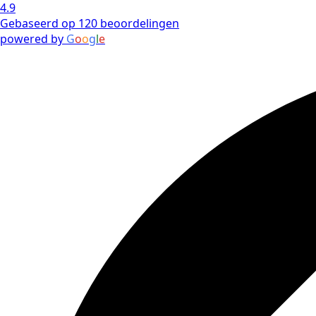
4.9
Gebaseerd op 120 beoordelingen
powered by
G
o
o
g
l
e