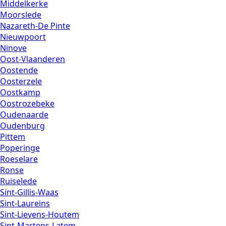
Middelkerke
Moorslede
Nazareth-De Pinte
Nieuwpoort
Ninove
Oost-Vlaanderen
Oostende
Oosterzele
Oostkamp
Oostrozebeke
Oudenaarde
Oudenburg
Pittem
Poperinge
Roeselare
Ronse
Ruiselede
Sint-Gillis-Waas
Sint-Laureins
Sint-Lievens-Houtem
Sint-Martens-Latem