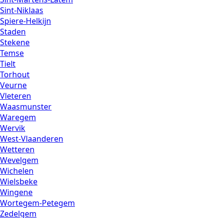
Sint-Niklaas
Spiere-Helkijn
Staden
Stekene
Temse
Tielt
Torhout
Veurne
Vleteren
Waasmunster
Waregem
Wervik
West-Vlaanderen
Wetteren
Wevelgem
Wichelen
Wielsbeke
Wingene
Wortegem-Petegem
Zedelgem