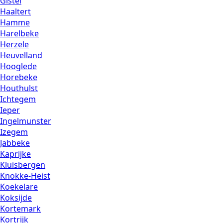
Gistel
Haaltert
Hamme
Harelbeke
Herzele
Heuvelland
Hooglede
Horebeke
Houthulst
Ichtegem
Ieper
Ingelmunster
Izegem
Jabbeke
Kaprijke
Kluisbergen
Knokke-Heist
Koekelare
Koksijde
Kortemark
Kortrijk