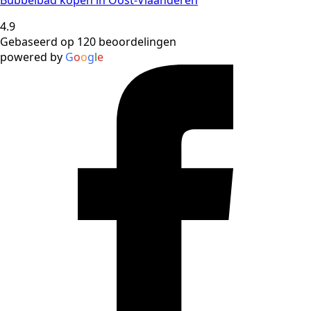
4.9
Gebaseerd op 120 beoordelingen
powered by
G
o
o
g
l
e