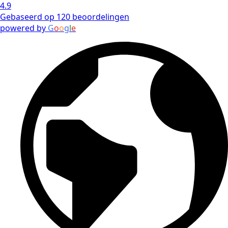
4.9
Gebaseerd op 120 beoordelingen
powered by
G
o
o
g
l
e